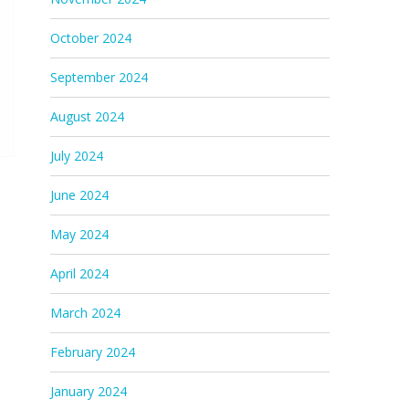
October 2024
September 2024
August 2024
July 2024
June 2024
May 2024
April 2024
March 2024
February 2024
January 2024