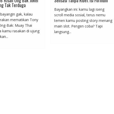
: Kisah Ong Bak Joker
Sensasi Tanpa Ribet Isi Formulir
ng Tak Terduga
Bayangkan ini: kamu lagi iseng
bayangin gak, kalau
scroll media sosial, terus nemu
erakan mematikan Tony
temen kamu posting story menang
 Ong-Bak: Muay Thai
main slot. Pengen coba? Tapi
sa kamu rasakan di ujung
langsung...
an...