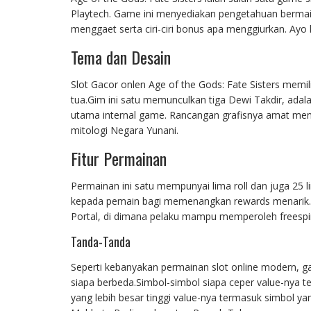
Playtech. Game ini menyediakan pengetahuan bermai
menggaet serta ciri-ciri bonus apa menggiurkan. Ayo
Tema dan Desain
Slot Gacor onlen Age of the Gods: Fate Sisters memi
tua.Gim ini satu memunculkan tiga Dewi Takdir, adala
utama internal game. Rancangan grafisnya amat mena
mitologi Negara Yunani.
Fitur Permainan
Permainan ini satu mempunyai lima roll dan juga 2
kepada pemain bagi memenangkan rewards menarik. Fit
Portal, di dimana pelaku mampu memperoleh freespin d
Tanda-Tanda
Seperti kebanyakan permainan slot online modern, 
siapa berbeda.Simbol-simbol siapa ceper value-nya t
yang lebih besar tinggi value-nya termasuk simbol y