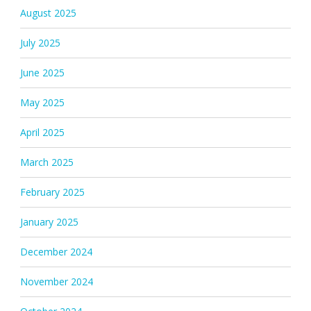
August 2025
July 2025
June 2025
May 2025
April 2025
March 2025
February 2025
January 2025
December 2024
November 2024