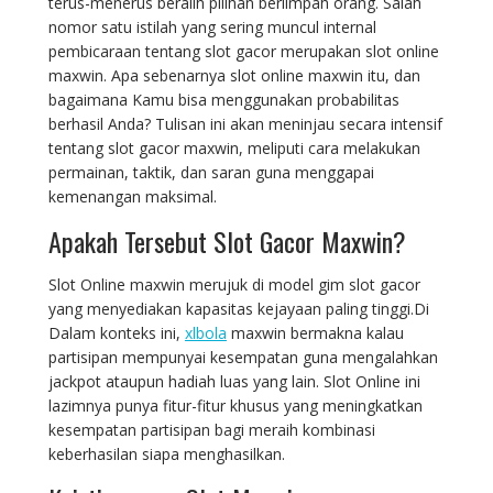
terus-menerus beralih pilihan berlimpah orang. Salah
nomor satu istilah yang sering muncul internal
pembicaraan tentang slot gacor merupakan slot online
maxwin. Apa sebenarnya slot online maxwin itu, dan
bagaimana Kamu bisa menggunakan probabilitas
berhasil Anda? Tulisan ini akan meninjau secara intensif
tentang slot gacor maxwin, meliputi cara melakukan
permainan, taktik, dan saran guna menggapai
kemenangan maksimal.
Apakah Tersebut Slot Gacor Maxwin?
Slot Online maxwin merujuk di model gim slot gacor
yang menyediakan kapasitas kejayaan paling tinggi.Di
Dalam konteks ini,
xlbola
maxwin bermakna kalau
partisipan mempunyai kesempatan guna mengalahkan
jackpot ataupun hadiah luas yang lain. Slot Online ini
lazimnya punya fitur-fitur khusus yang meningkatkan
kesempatan partisipan bagi meraih kombinasi
keberhasilan siapa menghasilkan.