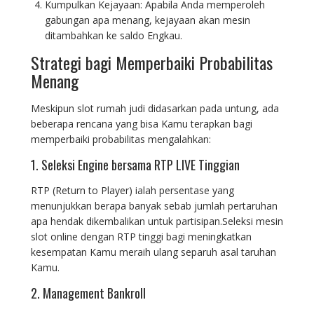
Kumpulkan Kejayaan: Apabila Anda memperoleh
gabungan apa menang, kejayaan akan mesin
ditambahkan ke saldo Engkau.
Strategi bagi Memperbaiki Probabilitas
Menang
Meskipun slot rumah judi didasarkan pada untung, ada
beberapa rencana yang bisa Kamu terapkan bagi
memperbaiki probabilitas mengalahkan:
1. Seleksi Engine bersama RTP LIVE Tinggian
RTP (Return to Player) ialah persentase yang
menunjukkan berapa banyak sebab jumlah pertaruhan
apa hendak dikembalikan untuk partisipan.Seleksi mesin
slot online dengan RTP tinggi bagi meningkatkan
kesempatan Kamu meraih ulang separuh asal taruhan
Kamu.
2. Management Bankroll