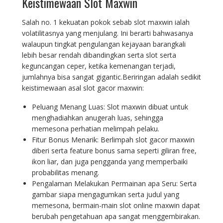
Keistimewaan Slot Maxwin
Salah no. 1 kekuatan pokok sebab slot maxwin ialah
volatilitasnya yang menjulang. Ini berarti bahwasanya
walaupun tingkat pengulangan kejayaan barangkali
lebih besar rendah dibandingkan serta slot serta
keguncangan ceper, ketika kemenangan terjadi,
jumlahnya bisa sangat gigantic.Beriringan adalah sedikit
keistimewaan asal slot gacor maxwin:
Peluang Menang Luas: Slot maxwin dibuat untuk
menghadiahkan anugerah luas, sehingga
memesona perhatian melimpah pelaku.
Fitur Bonus Menarik: Berlimpah slot gacor maxwin
diberi serta feature bonus sama seperti giliran free,
ikon liar, dan juga pengganda yang memperbaiki
probabilitas menang.
Pengalaman Melakukan Permainan apa Seru: Serta
gambar siapa mengagumkan serta judul yang
memesona, bermain-main slot online maxwin dapat
berubah pengetahuan apa sangat menggembirakan.