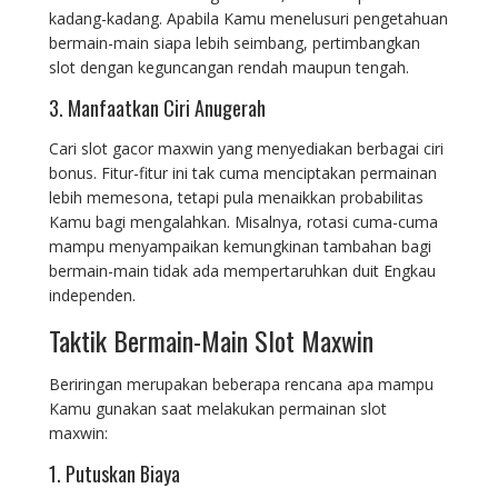
kadang-kadang. Apabila Kamu menelusuri pengetahuan
bermain-main siapa lebih seimbang, pertimbangkan
slot dengan keguncangan rendah maupun tengah.
3. Manfaatkan Ciri Anugerah
Cari slot gacor maxwin yang menyediakan berbagai ciri
bonus. Fitur-fitur ini tak cuma menciptakan permainan
lebih memesona, tetapi pula menaikkan probabilitas
Kamu bagi mengalahkan. Misalnya, rotasi cuma-cuma
mampu menyampaikan kemungkinan tambahan bagi
bermain-main tidak ada mempertaruhkan duit Engkau
independen.
Taktik Bermain-Main Slot Maxwin
Beriringan merupakan beberapa rencana apa mampu
Kamu gunakan saat melakukan permainan slot
maxwin:
1. Putuskan Biaya