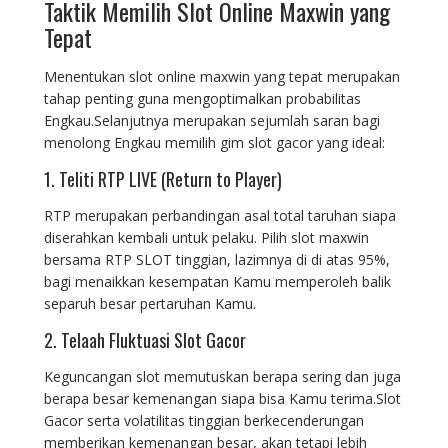
Taktik Memilih Slot Online Maxwin yang
Tepat
Menentukan slot online maxwin yang tepat merupakan
tahap penting guna mengoptimalkan probabilitas
Engkau.Selanjutnya merupakan sejumlah saran bagi
menolong Engkau memilih gim slot gacor yang ideal:
1. Teliti RTP LIVE (Return to Player)
RTP merupakan perbandingan asal total taruhan siapa
diserahkan kembali untuk pelaku. Pilih slot maxwin
bersama RTP SLOT tinggian, lazimnya di di atas 95%,
bagi menaikkan kesempatan Kamu memperoleh balik
separuh besar pertaruhan Kamu.
2. Telaah Fluktuasi Slot Gacor
Keguncangan slot memutuskan berapa sering dan juga
berapa besar kemenangan siapa bisa Kamu terima.Slot
Gacor serta volatilitas tinggian berkecenderungan
memberikan kemenangan besar, akan tetapi lebih