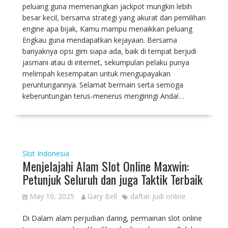
peluang guna memenangkan jackpot mungkin lebih
besar kecil, bersama strategi yang akurat dan pemilihan
engine apa bijak, Kamu mampu menaikkan peluang
Engkau guna mendapatkan kejayaan. Bersama
banyaknya opsi gim siapa ada, baik di tempat berjudi
jasmani atau di internet, sekumpulan pelaku punya
melimpah kesempatan untuk mengupayakan
peruntungannya. Selamat bermain serta semoga
keberuntungan terus-menerus mengiringi Anda!…
Slot Indonesia
Menjelajahi Alam Slot Online Maxwin:
Petunjuk Seluruh dan juga Taktik Terbaik
May 10, 2025
Gary Bell
daftar judi online
Di Dalam alam perjudian daring, permainan slot online