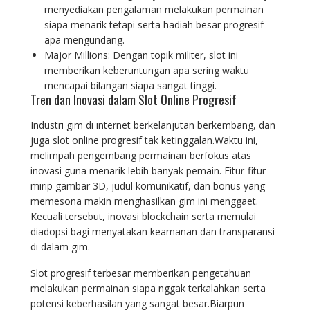
menyediakan pengalaman melakukan permainan
siapa menarik tetapi serta hadiah besar progresif
apa mengundang.
Major Millions: Dengan topik militer, slot ini
memberikan keberuntungan apa sering waktu
mencapai bilangan siapa sangat tinggi.
Tren dan Inovasi dalam Slot Online Progresif
Industri gim di internet berkelanjutan berkembang, dan
juga slot online progresif tak ketinggalan.Waktu ini,
melimpah pengembang permainan berfokus atas
inovasi guna menarik lebih banyak pemain. Fitur-fitur
mirip gambar 3D, judul komunikatif, dan bonus yang
memesona makin menghasilkan gim ini menggaet.
Kecuali tersebut, inovasi blockchain serta memulai
diadopsi bagi menyatakan keamanan dan transparansi
di dalam gim.
Slot progresif terbesar memberikan pengetahuan
melakukan permainan siapa nggak terkalahkan serta
potensi keberhasilan yang sangat besar.Biarpun