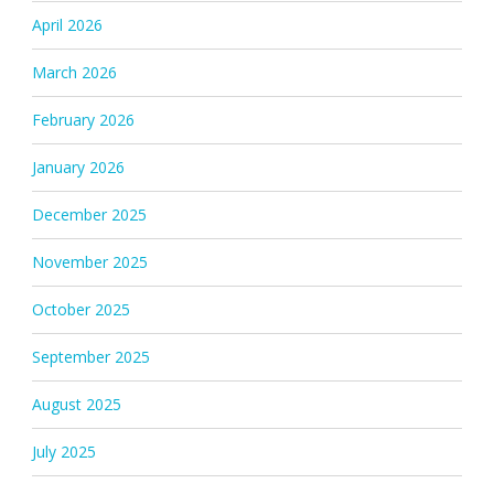
April 2026
March 2026
February 2026
January 2026
December 2025
November 2025
October 2025
September 2025
August 2025
July 2025