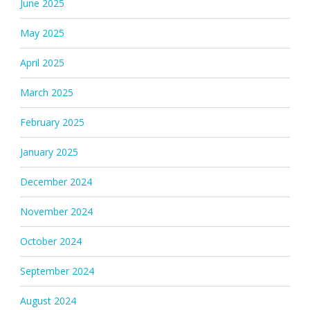
June 2025
May 2025
April 2025
March 2025
February 2025
January 2025
December 2024
November 2024
October 2024
September 2024
August 2024