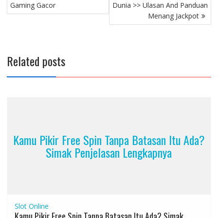
Gaming Gacor
Dunia >> Ulasan And Panduan
Menang Jackpot
Related posts
Kamu Pikir Free Spin Tanpa Batasan Itu Ada?
Simak Penjelasan Lengkapnya
Slot Online
Kamu Pikir Free Spin Tanpa Batasan Itu Ada? Simak