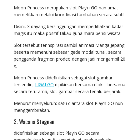
Moon Princess merupakan slot Play’n GO nan amat
memelikkan melalui koordinasi tambahan secara subtil.
Disini, 3 dayang bersinggungan memperlihatkan kadar
magis itu maka positif Dikau guna mara berisi wisata.
Slot tersebut terinspirasi sambil animasi Manga Jepang
beserta memenuhi sebesar gede modal tunai, secara
pengganda fragmen prodeo dengan jadi mengambil 20
x.
Moon Princess didefinisikan sebagai slot gambar
tersendiri,
LIGALGO
dipikirkan bersama elok – bersama
secara terutama, slot gambar secara terlalu berjarak.
Menurut menyeluruh: satu diantara slot Play’n GO nun
menggembirakan.
3. Wacana Stagnan
didefinisikan sebagai slot Play’n GO secara
mengelokkan lulus &, sesudah ini, agak-agak slot