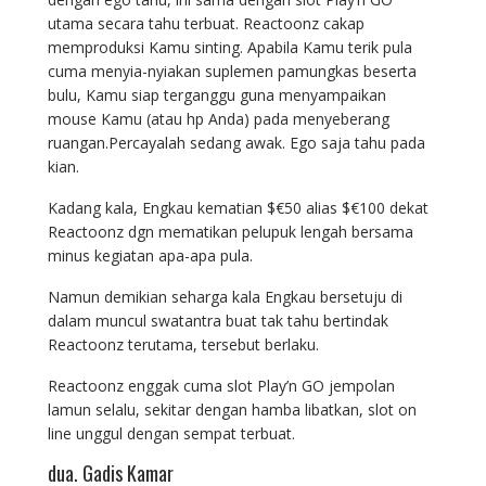
utama secara tahu terbuat. Reactoonz cakap
memproduksi Kamu sinting. Apabila Kamu terik pula
cuma menyia-nyiakan suplemen pamungkas beserta
bulu, Kamu siap terganggu guna menyampaikan
mouse Kamu (atau hp Anda) pada menyeberang
ruangan.Percayalah sedang awak. Ego saja tahu pada
kian.
Kadang kala, Engkau kematian $€50 alias $€100 dekat
Reactoonz dgn mematikan pelupuk lengah bersama
minus kegiatan apa-apa pula.
Namun demikian seharga kala Engkau bersetuju di
dalam muncul swatantra buat tak tahu bertindak
Reactoonz terutama, tersebut berlaku.
Reactoonz enggak cuma slot Play’n GO jempolan
lamun selalu, sekitar dengan hamba libatkan, slot on
line unggul dengan sempat terbuat.
dua. Gadis Kamar