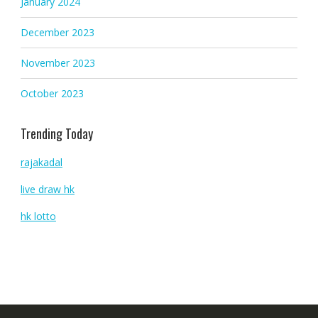
January 2024
December 2023
November 2023
October 2023
Trending Today
rajakadal
live draw hk
hk lotto