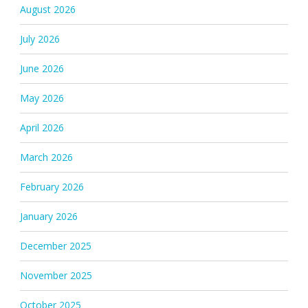
August 2026
July 2026
June 2026
May 2026
April 2026
March 2026
February 2026
January 2026
December 2025
November 2025
October 2025