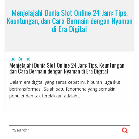
Menjelajahi Dunia Slot Online 24 Jam: Tips,
Keuntungan, dan Cara Bermain dengan Nyaman
di Era Digital
Judi Online
Menjelajahi Dunia Slot Online 24 Jam: Tips, Keuntungan,
dan Cara Bermain dengan Nyaman di Era Digital
Dalam era digital yang serba cepat ini, hiburan juga ikut
bertransformasi. Salah satu fenomena yang semakin
populer dan tak terelakkan adalah...