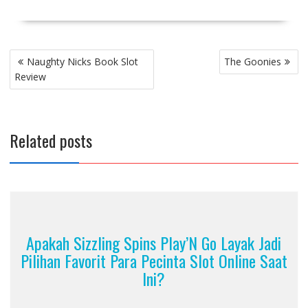
Post
Naughty Nicks Book Slot
The Goonies
navigation
Review
Related posts
Apakah Sizzling Spins Play’N Go Layak Jadi
Pilihan Favorit Para Pecinta Slot Online Saat
Ini?