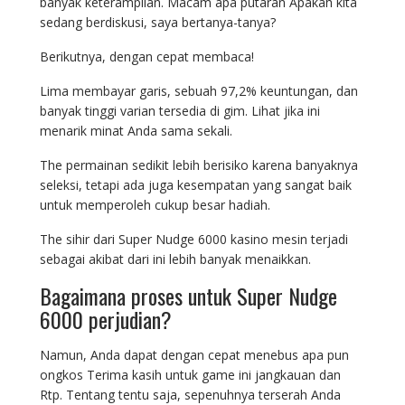
banyak keterampilan. Macam apa putaran Apakah kita
sedang berdiskusi, saya bertanya-tanya?
Berikutnya, dengan cepat membaca!
Lima membayar garis, sebuah 97,2% keuntungan, dan
banyak tinggi varian tersedia di gim. Lihat jika ini
menarik minat Anda sama sekali.
The permainan sedikit lebih berisiko karena banyaknya
seleksi, tetapi ada juga kesempatan yang sangat baik
untuk memperoleh cukup besar hadiah.
The sihir dari Super Nudge 6000 kasino mesin terjadi
sebagai akibat dari ini lebih banyak menaikkan.
Bagaimana proses untuk Super Nudge
6000 perjudian?
Namun, Anda dapat dengan cepat menebus apa pun
ongkos Terima kasih untuk game ini jangkauan dan
Rtp. Tentang tentu saja, sepenuhnya terserah Anda