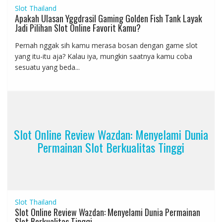
Slot Thailand
Apakah Ulasan Yggdrasil Gaming Golden Fish Tank Layak
Jadi Pilihan Slot Online Favorit Kamu?
Pernah nggak sih kamu merasa bosan dengan game slot
yang itu-itu aja? Kalau iya, mungkin saatnya kamu coba
sesuatu yang beda...
Slot Online Review Wazdan: Menyelami Dunia
Permainan Slot Berkualitas Tinggi
Slot Thailand
Slot Online Review Wazdan: Menyelami Dunia Permainan
Slot Berkualitas Tinggi