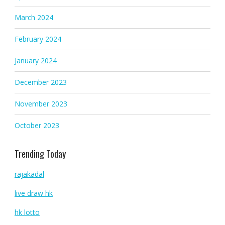
March 2024
February 2024
January 2024
December 2023
November 2023
October 2023
Trending Today
rajakadal
live draw hk
hk lotto