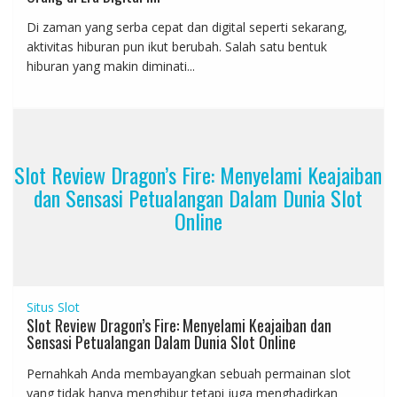
Di zaman yang serba cepat dan digital seperti sekarang,
aktivitas hiburan pun ikut berubah. Salah satu bentuk
hiburan yang makin diminati...
Slot Review Dragon’s Fire: Menyelami Keajaiban
dan Sensasi Petualangan Dalam Dunia Slot
Online
Situs Slot
Slot Review Dragon’s Fire: Menyelami Keajaiban dan
Sensasi Petualangan Dalam Dunia Slot Online
Pernahkah Anda membayangkan sebuah permainan slot
yang tidak hanya menghibur tetapi juga menghadirkan