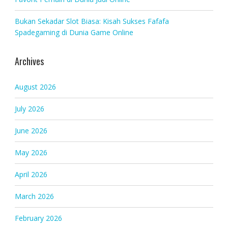
Bukan Sekadar Slot Biasa: Kisah Sukses Fafafa
Spadegaming di Dunia Game Online
Archives
August 2026
July 2026
June 2026
May 2026
April 2026
March 2026
February 2026