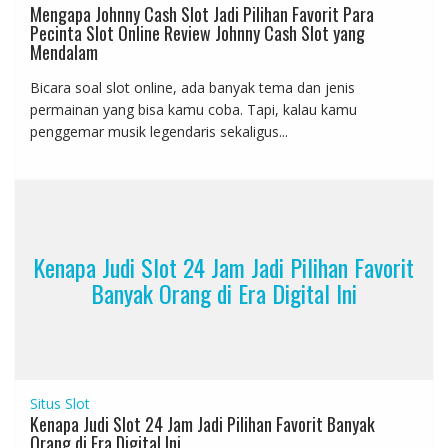
Mengapa Johnny Cash Slot Jadi Pilihan Favorit Para
Pecinta Slot Online Review Johnny Cash Slot yang
Mendalam
Bicara soal slot online, ada banyak tema dan jenis
permainan yang bisa kamu coba. Tapi, kalau kamu
penggemar musik legendaris sekaligus...
Kenapa Judi Slot 24 Jam Jadi Pilihan Favorit
Banyak Orang di Era Digital Ini
Situs Slot
Kenapa Judi Slot 24 Jam Jadi Pilihan Favorit Banyak
Orang di Era Digital Ini