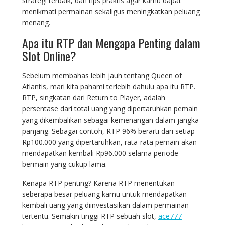
strategi terbaik, dan tips praktis agar kamu dapat
menikmati permainan sekaligus meningkatkan peluang
menang.
Apa itu RTP dan Mengapa Penting dalam
Slot Online?
Sebelum membahas lebih jauh tentang Queen of
Atlantis, mari kita pahami terlebih dahulu apa itu RTP.
RTP, singkatan dari Return to Player, adalah
persentase dari total uang yang dipertaruhkan pemain
yang dikembalikan sebagai kemenangan dalam jangka
panjang. Sebagai contoh, RTP 96% berarti dari setiap
Rp100.000 yang dipertaruhkan, rata-rata pemain akan
mendapatkan kembali Rp96.000 selama periode
bermain yang cukup lama.
Kenapa RTP penting? Karena RTP menentukan
seberapa besar peluang kamu untuk mendapatkan
kembali uang yang diinvestasikan dalam permainan
tertentu. Semakin tinggi RTP sebuah slot,
ace777