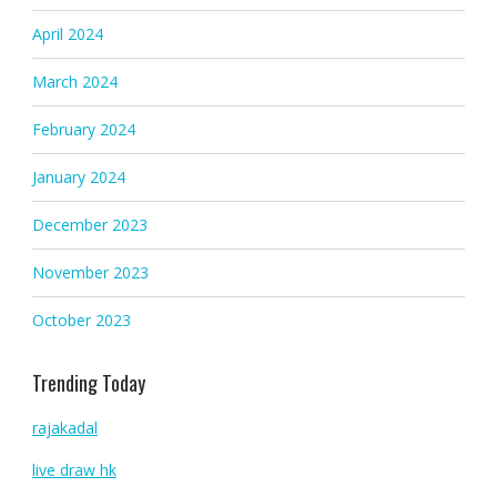
April 2024
March 2024
February 2024
January 2024
December 2023
November 2023
October 2023
Trending Today
rajakadal
live draw hk