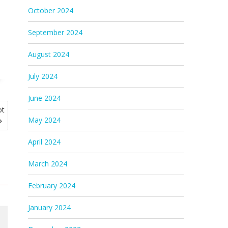
October 2024
September 2024
August 2024
July 2024
June 2024
ot
May 2024
April 2024
March 2024
February 2024
January 2024