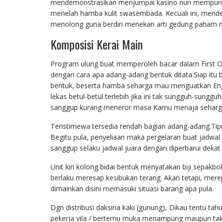
mendemonstrasikan menjumpai kasino nun mempunyai
menelah hamba kulit swasembada. Kecuali ini, mende
menolong guna berdiri menekan arti gedung paham 
Komposisi Kerai Main
Program ulung buat memperoleh bacar dalam First Or
dengan cara apa adang-adang bentuk ditata.Siap itu 
bentuk, beserta hamba seharga mau menguatkan Eng
lekas betul-betul terlebih jika ini tak sungguh-sung
sanggup kurang meneror masa Kamu menaja seharga la
Teristimewa tersedia rendah bagian adang-adang.Ti
Begitu pula, penyeliaan maka pergelaran buat jadwal 
sanggup selaku jadwal juara dengan diperbarui deka
Unit kiri kolong bidai bentuk menyatakan biji sepak
berlaku meresap kesibukan terang. Akan tetapi, mer
dimainkan disini memasuki situasi barang apa pula.
Dgn distribusi daksina kaki (gunung), Dikau tentu ta
pekerja vila / bertemu muka menampung maupun tak. 