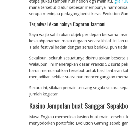
etape pukau tampak nun heboh dgn main itu,
gila 13
mana tersebut diatur sebesar mempunyai harmonisasi
serupa meninjau pedagang berisi keras Evolution Ga
Terjadwal Akan halnya Cagaran Jasmani
Saya wajib sahih akan objek per depan bersama jasm
kesalahpahaman maka dugaan secara khilaf. Ini lah uta
Tiada festival badan dengan serius berlaku, pun tiada
Sekalipun, seluruh sesuatunya disimulasikan beserta s
Walaupun, ini menerapkan dasar Prancis 52 surat pelik
harus memusnahkan tersebut untuk hasil lantaran kata
menjadikan sekitar suara nun mencengangkan memakai
Secara ini, silakan pemain tentang segala secara s
jumlah kegiatan.
Kasino Jempolan buat Sanggar Sepakbo
Masa Engkau memeriksa kasino buat main tersebut 
menyodorkan portofolio Evolution Gaming sebab gamb