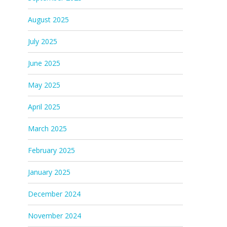
August 2025
July 2025
June 2025
May 2025
April 2025
March 2025
February 2025
January 2025
December 2024
November 2024