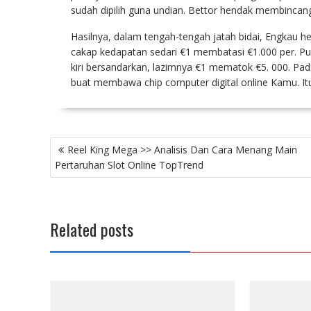
sudah dipilih guna undian. Bettor hendak membincan
Hasilnya, dalam tengah-tengah jatah bidai, Engkau
cakap kedapatan sedari €1 membatasi €1.000 per. Pu
kiri bersandarkan, lazimnya €1 mematok €5. 000. Pada
buat membawa chip computer digital online Kamu. I
Post
Reel King Mega >> Analisis Dan Cara Menang Main
navigation
Pertaruhan Slot Online TopTrend
Related posts