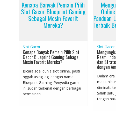
Kenapa Banyak Pemain Pilih
Mengun
Slot Gacor Blueprint Gaming
Online
Sebagai Mesin Favorit
Panduan L
Mereka?
Terbaik 
Slot Gacor
Slot Gacor
Kenapa Banyak Pemain Pilih Slot
Mengungkap
Gacor Blueprint Gaming Sebagai
Resmi Indo
Mesin Favorit Mereka?
dan Strate
dengan A
Bicara soal dunia slot online, pasti
Dalam era 
nggak asing lagi dengan nama
maju, hibu
Blueprint Gaming. Penyedia game
diminati, t
ini sudah terkenal dengan berbagai
Salah satu
permainan...
tengah naik