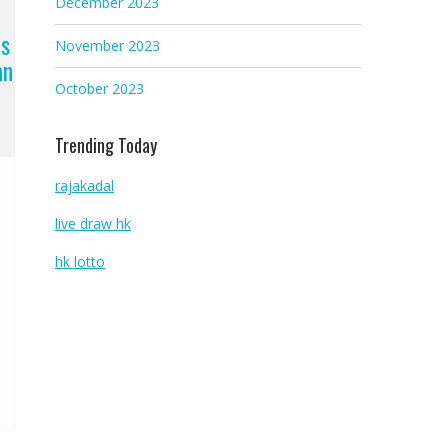
December 2023
as
November 2023
an
October 2023
Trending Today
rajakadal
live draw hk
hk lotto